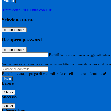
-
Entra con SPID
Entra con CIE
Seleziona utente
button close
×
Recupero password
button close
×
E-mail
Verrà inviato un messaggio all'indirizz
Non hai una e-mail associata al nome utente? Effettua il reset della password tram
E-mail inviata, si prega di controllare la casella di posta elettronica!
Errore
Chiudi
Successo
Chiudi
Informazione