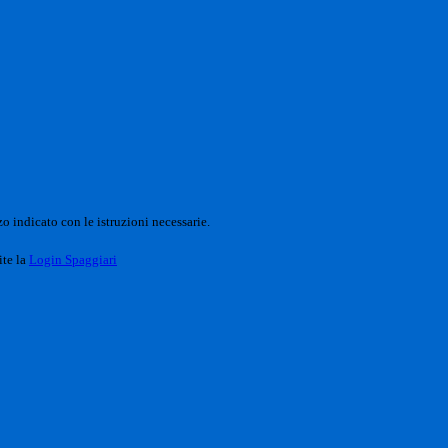
o indicato con le istruzioni necessarie.
ite la
Login Spaggiari