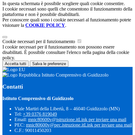
In questa schermata è possibile scegliere quali cookie consentire.
I cookie necessari sono quelli che consentono il funzionamento della
piattaforma e non è possibile disabilitarli.
Per conoscere quali sono i cookie necessari al funzionamento potete
visionare la
COOKIE POLICY
.
Cookie necessari per il funzionamento
I cookie necessari per il funzionamento non possono essere
disabilitati. È possibile consultare l'elenco nella pagina della cookie
policy.
Accetta tutti
Salva le preferenze
Istituto Comprensivo di Guidizzolo
Contatti
Istituto Comprensivo di Guidizzolo
Viale Martiri della Libertà, 8 – 46040 Guidizzolo (MN)
Tel:
+39 0376 819049
Email:
mnic80600v@istruzione.it
Link per inviare una mail
PEC:
mnic80600v@pec.istruzione.it
Link per inviare una mail
C.F.: 90011450203