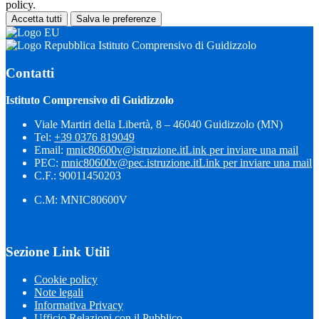
policy.
Accetta tutti
Salva le preferenze
Istituto Comprensivo di Guidizzolo
Contatti
Istituto Comprensivo di Guidizzolo
Viale Martiri della Libertà, 8 – 46040 Guidizzolo (MN)
Tel:
+39 0376 819049
Email:
mnic80600v@istruzione.it
Link per inviare una mail
PEC:
mnic80600v@pec.istruzione.it
Link per inviare una mail
C.F.: 90011450203
C.M: MNIC80600V
Sezione Link Utili
Cookie policy
Note legali
Informativa Privacy
Ufficio Relazioni con il Pubblico