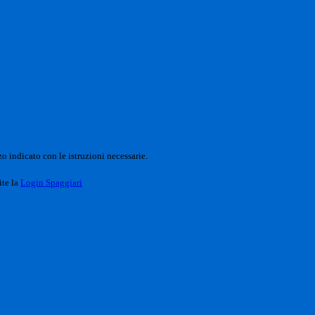
o indicato con le istruzioni necessarie.
ite la
Login Spaggiari