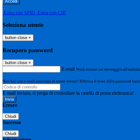
-
Entra con SPID
Entra con CIE
Seleziona utente
button close
×
Recupero password
button close
×
E-mail
Verrà inviato un messaggio all'indirizz
Non hai una e-mail associata al nome utente? Effettua il reset della password tram
E-mail inviata, si prega di controllare la casella di posta elettronica!
Errore
Chiudi
Successo
Chiudi
Informazione