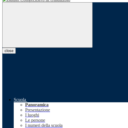
close
Scuola
Panoramica
Presentazione
I luoghi
Le persone
I numeri della scuola