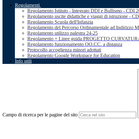
Regolamenti
Regolamento Istituto - Integrato DDI e Bullismo - CDI 
Regolamento uscite didattiche e viaggi di istruzione - C
Regolamento Scuola dell'Infanzia
Regolamento del Percorso Ordinamentale ad Indirizzo M
Regolamento utilizzo palestra 24-25
Regolamento + Linee guida PROGETTO CURVATURA 
Regolamento funzionamento OO.CC. a distanza
Protocollo accoglienza minori adottati
Regolamento Google Workspace for Education
Info utili
Campo di ricerca per le pagine del sito