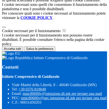
In questa schermata è possibile scegliere quali cookie consentire.
I cookie necessari sono quelli che consentono il funzionamento della
piattaforma e non è possibile disabilitarli.
Per conoscere quali sono i cookie necessari al funzionamento potete
visionare la
COOKIE POLICY
.
Cookie necessari per il funzionamento
I cookie necessari per il funzionamento non possono essere
disabilitati. È possibile consultare l'elenco nella pagina della cookie
policy.
Accetta tutti
Salva le preferenze
Istituto Comprensivo di Guidizzolo
Contatti
Istituto Comprensivo di Guidizzolo
Viale Martiri della Libertà, 8 – 46040 Guidizzolo (MN)
Tel:
+39 0376 819049
Email:
mnic80600v@istruzione.it
Link per inviare una mail
PEC:
mnic80600v@pec.istruzione.it
Link per inviare una mail
C.F.: 90011450203