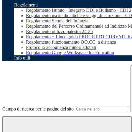
Regolamenti
Regolamento Istituto - Integrato DDI e Bullismo - CDI 
Regolamento uscite didattiche e viaggi di istruzione - C
Regolamento Scuola dell'Infanzia
Regolamento del Percorso Ordinamentale ad Indirizzo M
Regolamento utilizzo palestra 24-25
Regolamento + Linee guida PROGETTO CURVATURA 
Regolamento funzionamento OO.CC. a distanza
Protocollo accoglienza minori adottati
Regolamento Google Workspace for Education
Info utili
Campo di ricerca per le pagine del sito