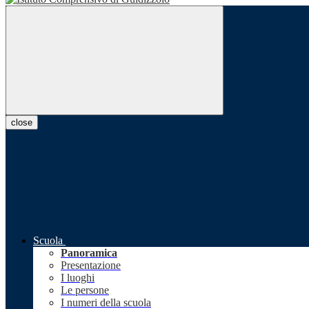
close
Scuola
Panoramica
Presentazione
I luoghi
Le persone
I numeri della scuola