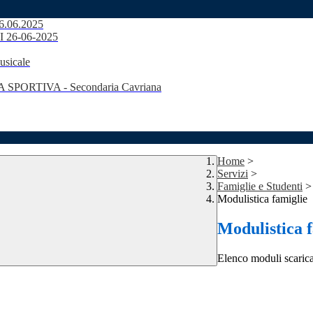
26.06.2025
DI 26-06-2025
usicale
SPORTIVA - Secondaria Cavriana
Home
>
Servizi
>
Famiglie e Studenti
>
Modulistica famiglie
Modulistica 
Elenco moduli scarica