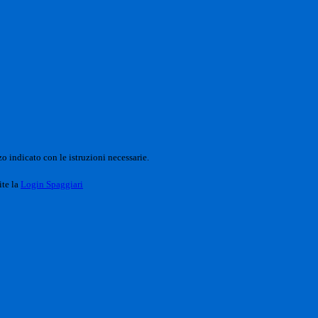
o indicato con le istruzioni necessarie.
ite la
Login Spaggiari