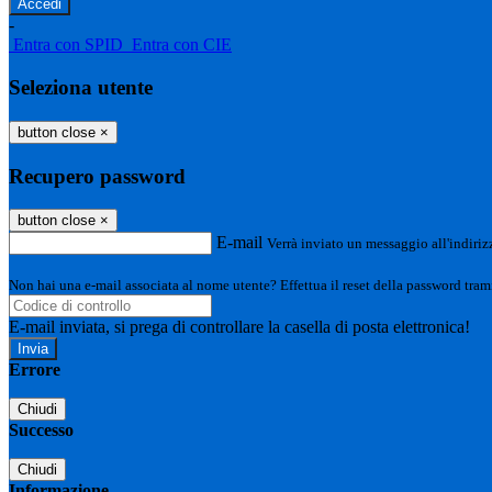
-
Entra con SPID
Entra con CIE
Seleziona utente
button close
×
Recupero password
button close
×
E-mail
Verrà inviato un messaggio all'indirizz
Non hai una e-mail associata al nome utente? Effettua il reset della password tram
E-mail inviata, si prega di controllare la casella di posta elettronica!
Errore
Chiudi
Successo
Chiudi
Informazione