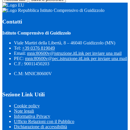
Istituto Comprensivo di Guidizzolo
Contatti
Istituto Comprensivo di Guidizzolo
Viale Martiri della Libertà, 8 – 46040 Guidizzolo (MN)
Tel:
+39 0376 819049
Email:
mnic80600v@istruzione.it
Link per inviare una mail
PEC:
mnic80600v@pec.istruzione.it
Link per inviare una mail
C.F.: 90011450203
C.M: MNIC80600V
Sezione Link Utili
Cookie policy
Note legali
Informativa Privacy
Ufficio Relazioni con il Pubblico
Dichiarazione di accessibilità