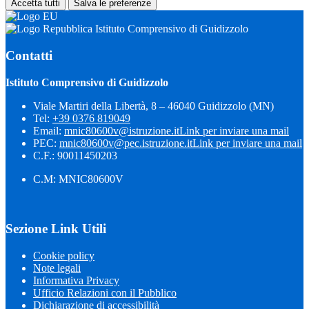
Accetta tutti
Salva le preferenze
Istituto Comprensivo di Guidizzolo
Contatti
Istituto Comprensivo di Guidizzolo
Viale Martiri della Libertà, 8 – 46040 Guidizzolo (MN)
Tel:
+39 0376 819049
Email:
mnic80600v@istruzione.it
Link per inviare una mail
PEC:
mnic80600v@pec.istruzione.it
Link per inviare una mail
C.F.: 90011450203
C.M: MNIC80600V
Sezione Link Utili
Cookie policy
Note legali
Informativa Privacy
Ufficio Relazioni con il Pubblico
Dichiarazione di accessibilità