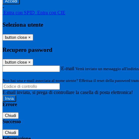
-
Entra con SPID
Entra con CIE
Seleziona utente
button close
×
Recupero password
button close
×
E-mail
Verrà inviato un messaggio all'indirizz
Non hai una e-mail associata al nome utente? Effettua il reset della password tram
E-mail inviata, si prega di controllare la casella di posta elettronica!
Errore
Chiudi
Successo
Chiudi
Informazione