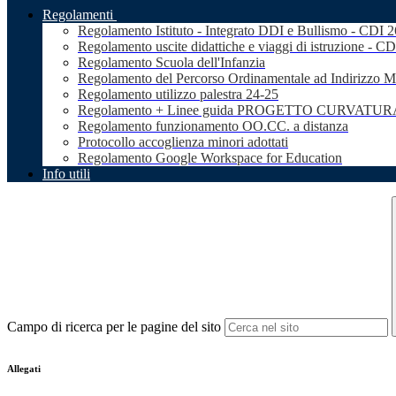
Regolamenti
Regolamento Istituto - Integrato DDI e Bullismo - CDI 
Regolamento uscite didattiche e viaggi di istruzione - C
Regolamento Scuola dell'Infanzia
Regolamento del Percorso Ordinamentale ad Indirizzo M
Regolamento utilizzo palestra 24-25
Regolamento + Linee guida PROGETTO CURVATURA 
Regolamento funzionamento OO.CC. a distanza
Protocollo accoglienza minori adottati
Regolamento Google Workspace for Education
Info utili
Campo di ricerca per le pagine del sito
Allegati