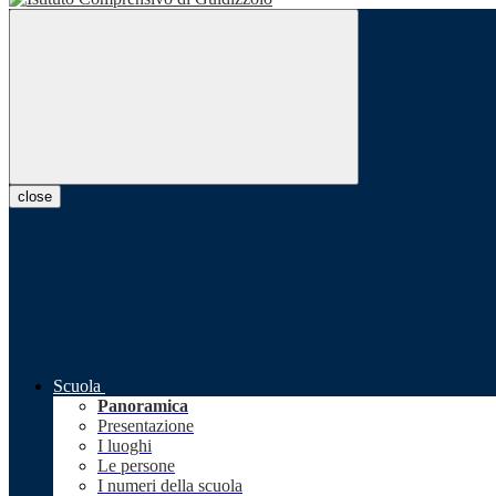
close
Scuola
Panoramica
Presentazione
I luoghi
Le persone
I numeri della scuola