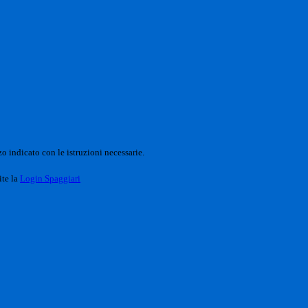
o indicato con le istruzioni necessarie.
ite la
Login Spaggiari