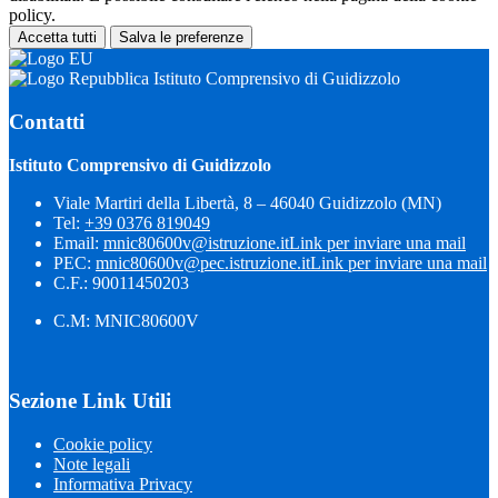
policy.
Accetta tutti
Salva le preferenze
Istituto Comprensivo di Guidizzolo
Contatti
Istituto Comprensivo di Guidizzolo
Viale Martiri della Libertà, 8 – 46040 Guidizzolo (MN)
Tel:
+39 0376 819049
Email:
mnic80600v@istruzione.it
Link per inviare una mail
PEC:
mnic80600v@pec.istruzione.it
Link per inviare una mail
C.F.: 90011450203
C.M: MNIC80600V
Sezione Link Utili
Cookie policy
Note legali
Informativa Privacy