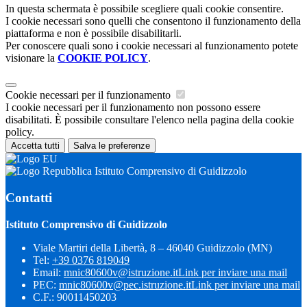
In questa schermata è possibile scegliere quali cookie consentire.
I cookie necessari sono quelli che consentono il funzionamento della
piattaforma e non è possibile disabilitarli.
Per conoscere quali sono i cookie necessari al funzionamento potete
visionare la
COOKIE POLICY
.
Cookie necessari per il funzionamento
I cookie necessari per il funzionamento non possono essere
disabilitati. È possibile consultare l'elenco nella pagina della cookie
policy.
Accetta tutti
Salva le preferenze
Istituto Comprensivo di Guidizzolo
Contatti
Istituto Comprensivo di Guidizzolo
Viale Martiri della Libertà, 8 – 46040 Guidizzolo (MN)
Tel:
+39 0376 819049
Email:
mnic80600v@istruzione.it
Link per inviare una mail
PEC:
mnic80600v@pec.istruzione.it
Link per inviare una mail
C.F.: 90011450203