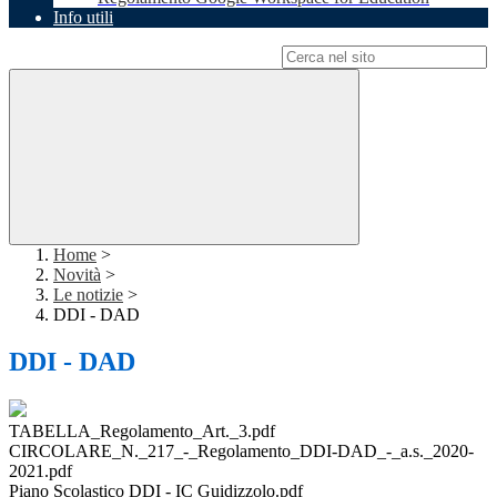
Info utili
Campo di ricerca per le pagine del sito
Home
>
Novità
>
Le notizie
>
DDI - DAD
DDI - DAD
TABELLA_Regolamento_Art._3.pdf
CIRCOLARE_N._217_-_Regolamento_DDI-DAD_-_a.s._2020-
2021.pdf
Piano Scolastico DDI - IC Guidizzolo.pdf