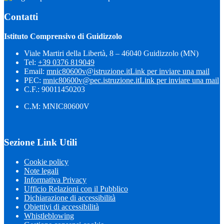
Contatti
Istituto Comprensivo di Guidizzolo
Viale Martiri della Libertà, 8 – 46040 Guidizzolo (MN)
Tel:
+39 0376 819049
Email:
mnic80600v@istruzione.it
Link per inviare una mail
PEC:
mnic80600v@pec.istruzione.it
Link per inviare una mail
C.F.: 90011450203
C.M: MNIC80600V
Sezione Link Utili
Cookie policy
Note legali
Informativa Privacy
Ufficio Relazioni con il Pubblico
Dichiarazione di accessibilità
Obiettivi di accessibilità
Whistleblowing